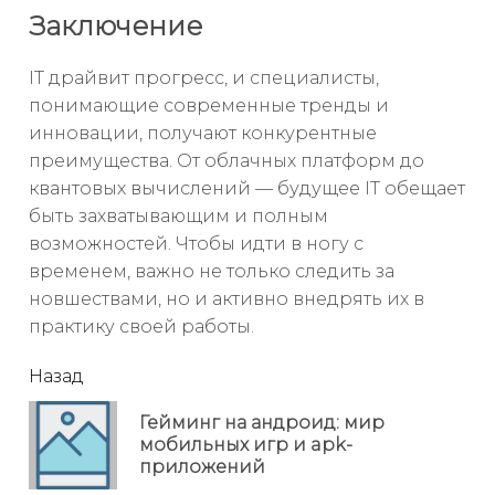
Заключение
IT драйвит прогресс, и специалисты,
понимающие современные тренды и
инновации, получают конкурентные
преимущества. От облачных платформ до
квантовых вычислений — будущее IT обещает
быть захватывающим и полным
возможностей. Чтобы идти в ногу с
временем, важно не только следить за
новшествами, но и активно внедрять их в
практику своей работы.
читать
Назад
еще
Гейминг на андроид: мир
Пр
мобильных игр и apk-
но
приложений