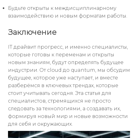
Будьте открыты к междисциплинарному
взаимодействию и новым форматам работы.
Заключение
IT драйвит прогресс, и именно специалисты,
которые готовы к переменам и открыты
новым знаниям, будут определять будущее
индустрии. От cloud до quantum, мы обсудим
будущее, которое уже наступает, и вместе
разберёмся в ключевых трендах, которые
стоит учитывать сегодня. Эта статья для
специалистов, стремящихся не просто
следовать за технологиями, а создавать их,
формируя новый мир и новые возможности
для себя и окружающих.