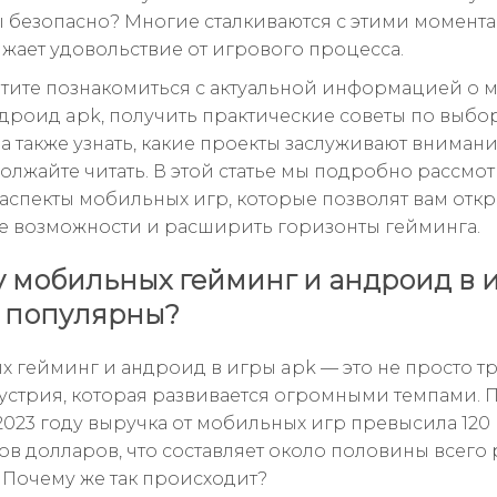
 безопасно? Многие сталкиваются с этими момента
жает удовольствие от игрового процесса.
отите познакомиться с актуальной информацией о
ндроид apk, получить практические советы по выбо
 а также узнать, какие проекты заслуживают внимани
должайте читать. В этой статье мы подробно рассмо
аспекты мобильных игр, которые позволят вам откр
е возможности и расширить горизонты гейминга.
 мобильных гейминг и андроид в 
к популярны?
 гейминг и андроид в игры apk — это не просто тр
устрия, которая развивается огромными темпами. 
в 2023 году выручка от мобильных игр превысила 120
в долларов, что составляет около половины всего
 Почему же так происходит?