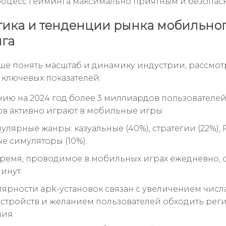
роцесс гейминга максимально приятным и безопас
тика и тенденции рынка мобильно
га
ше понять масштаб и динамику индустрии, рассмо
 ключевых показателей:
нию на 2024 год более 3 миллиардов пользователе
в активно играют в мобильные игры.
лярные жанры: казуальные (40%), стратегии (22%), R
е симуляторы (10%).
ремя, проводимое в мобильных играх ежедневно, с
инут.
лярности apk-установок связан с увеличением числ
стройств и желанием пользователей обходить рег
ия.