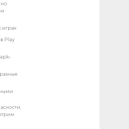
нно
ли
 играх:
в Play
apk-
 разные
ьными
асности,
отрим