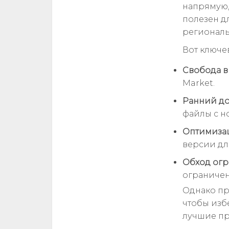
напрямую,
полезен дл
региональ
Вот ключе
Свобода в
Market.
Ранний до
файлы с н
Оптимизац
версии дл
Обход огр
ограничен
Однако пр
чтобы изб
лучшие пр