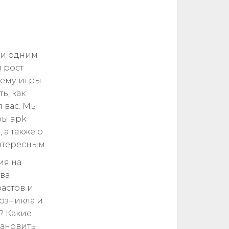
 и одним
 рост
чему игры
ь, как
 вас. Мы
ры apk
а также о
нтересным.
ия на
тва
астов и
озникла и
? Какие
тановить