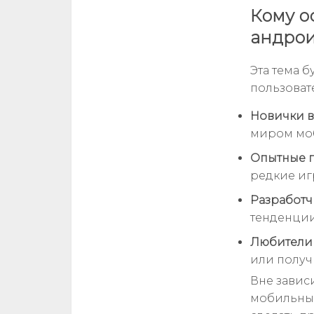
Кому о
андрои
Эта тема 
пользоват
Новички в
миром моб
Опытные 
редкие иг
Разработч
тенденции
Любители
или получ
Вне завис
мобильных