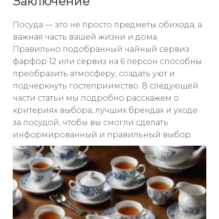
Заключение
Посуда — это не просто предметы обихода, а
важная часть вашей жизни и дома.
Правильно подобранный чайный сервиз
фарфор 12 или сервиз на 6 персон способны
преобразить атмосферу, создать уют и
подчеркнуть гостеприимство. В следующей
части статьи мы подробно расскажем о
критериях выбора, лучших брендах и уходе
за посудой, чтобы вы смогли сделать
информированный и правильный выбор.